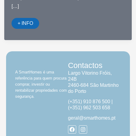
[…]
Carnaval
+ INFO
do
Oeste
de
Portugal:
Venha
Celebrar
a
Magia
Contactos
e
a
A SmartHomes é uma
Largo Vitorino Fróis,
Tradição
das
referência para quem procura
24B
Nossas
comprar, investir ou
2460-684 São Martinho
Terras!
rentabilizar propriedades com
do Porto
segurança.
(+351) 910 876 500 |
(+351) 962 503 658
geral@smarthomes.pt
F
I
a
n