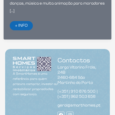
danças, música e muita animação para moradores
[…]
Carnaval
+ INFO
do
Oeste
de
Portugal:
Venha
Celebrar
a
Magia
Contactos
e
a
Largo Vitorino Fróis,
Tradição
das
24B
A SmartHomes é uma
Nossas
2460-684 São
referência para quem
Terras!
Martinho do Porto
procura comprar, investir ou
rentabilizar propriedades
(+351) 910 876 500 |
com segurança.
(+351) 962 503 658
geral@smarthomes.pt
F
I